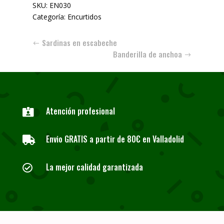
SKU:
EN030
Categoría:
Encurtidos
Sardinas en escabeche
Banderilla de anchoa
Atención profesional

Envio GRATIS a partir de 80€ en Valladolid

La mejor calidad garantizada
